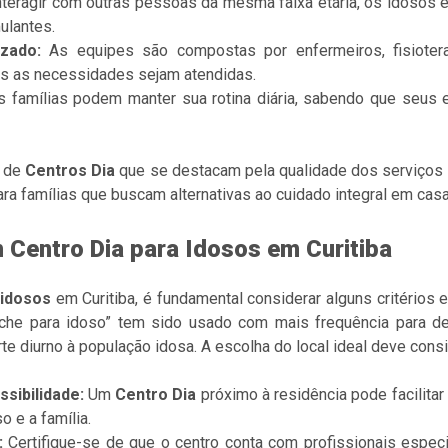
teragir com outras pessoas da mesma faixa etária, os idosos e
ulantes.
zado:
As equipes são compostas por enfermeiros, fisioterap
as as necessidades sejam atendidas.
 famílias podem manter sua rotina diária, sabendo que seus 
s de
Centros Dia
que se destacam pela qualidade dos serviços 
a famílias que buscam alternativas ao cuidado integral em casa
Centro Dia para Idosos em Curitiba
 idosos
em Curitiba, é fundamental considerar alguns critérios e
reche para idoso” tem sido usado com mais frequência para d
e diurno à população idosa. A escolha do local ideal deve cons
sibilidade:
Um
Centro Dia
próximo à residência pode facilitar
o e a família.
:
Certifique-se de que o centro conta com profissionais especia