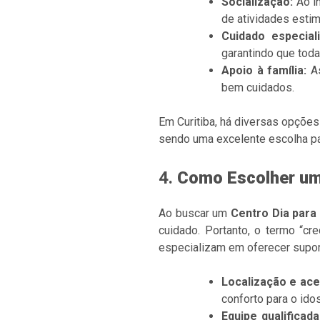
Socialização:
Ao in
de atividades estim
Cuidado especiali
garantindo que tod
Apoio à família:
As
bem cuidados.
Em Curitiba, há diversas opçõe
sendo uma excelente escolha par
4.
Como Escolher um 
Ao buscar um
Centro Dia para
cuidado. Portanto, o termo “c
especializam em oferecer suport
Localização e aces
conforto para o idos
Equipe qualificada