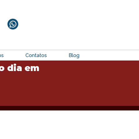
os
Contatos
Blog
o dia em