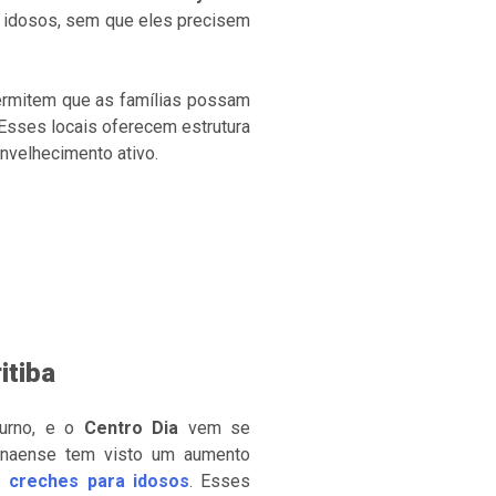
os idosos, sem que eles precisem
permitem que as famílias possam
Esses locais oferecem estrutura
nvelhecimento ativo.
itiba
iurno, e o
Centro Dia
vem se
anaense tem visto um aumento
as
creches para idosos
. Esses