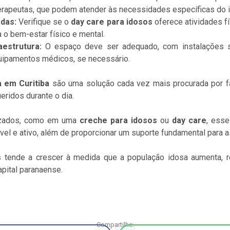
terapeutas, que podem atender às necessidades específicas do 
das:
Verifique se o
day care para idosos
oferece atividades fí
 o bem-estar físico e mental.
estrutura:
O espaço deve ser adequado, com instalações s
uipamentos médicos, se necessário.
 em Curitiba
são uma solução cada vez mais procurada por fa
eridos durante o dia.
lizados, como em uma
creche para idosos
ou
day care
, ess
vel e ativo, além de proporcionar um suporte fundamental para as
tende a crescer à medida que a população idosa aumenta, r
pital paranaense.
Compartilhe: