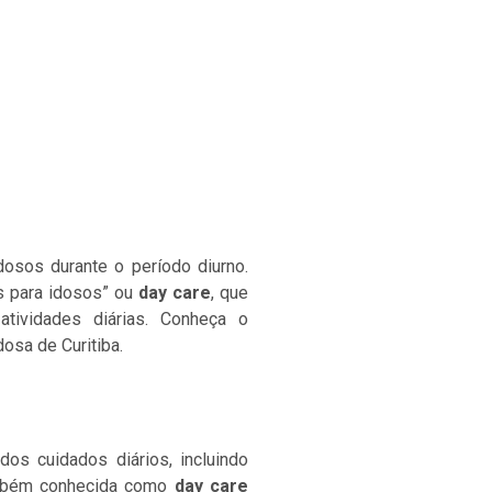
osos durante o período diurno.
s para idosos” ou
day care
, que
tividades diárias. Conheça o
osa de Curitiba.
os cuidados diários, incluindo
 também conhecida como
day care